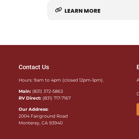
LEARN MORE
Contact Us
Hours: 9am to 4pm (closed 12pm-1pm).
A
Main:
(831) 372-5863
D
RV Direct:
(831) 717-7167
Our Address:
2004 Fairground Road
Monterey, CA 93940