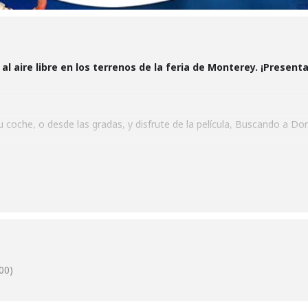
r al aire libre en los terrenos de la feria de Monterey. ¡Prese
 coche, o desde las gradas, y disfrute de la película, Buscando a Dor
os deliciosos tacos de Tacos Don Beto y algunas actividades divertida
ro tiene que reservar su lugar porque el espacio es limitado.
 La película comienza a la 1 p.m.
00)