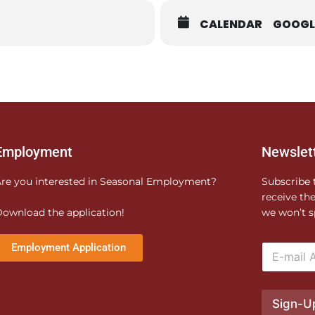
CALENDAR
GOOGL
Employment
Newslet
re you interested in Seasonal Employment?
Subscribe 
receive th
ownload the application!
we won’t s
E
Employment Application
m
a
i
l
Sign-U
*