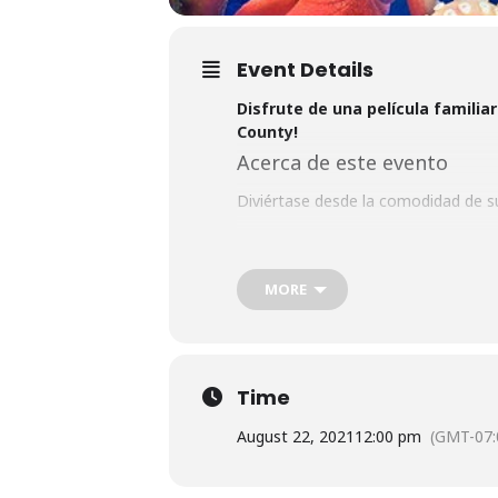
Event Details
Disfrute de una película familia
County!
Acerca de este evento
Diviértase desde la comodidad de su
Llegue temprano para disfrutar de l
La entrada al evento es gratuita, pe
MORE
Las puertas abren a las 12 p.m. |
Time
August 22, 2021
12:00 pm
(GMT-07: