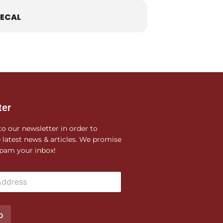
ECAL
ter
to our newsletter in order to
e latest news & articles. We promise
pam your inbox!
p